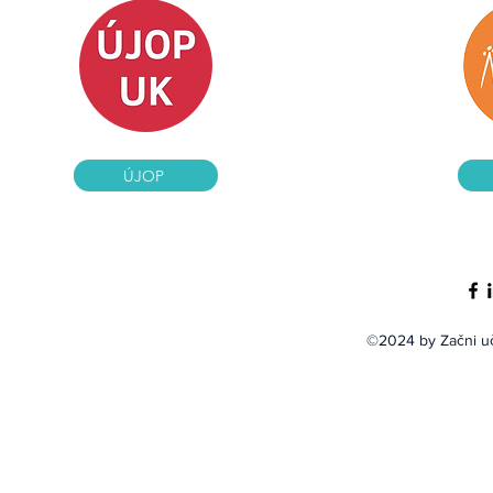
ÚJOP
©2024
by Začni uč