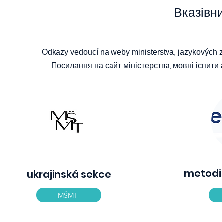
Вказівн
Odkazy vedoucí na weby ministerstva, jazykových z
Посилання на сайт міністерства, мовні іспити 
metodi
ukrajinská sekce
MŠMT