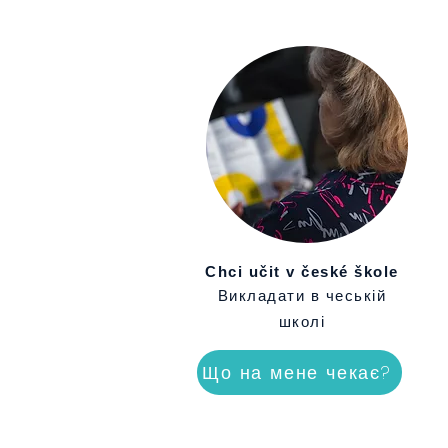
Chci učit v české škole
Викладати в чеській
школі
Що на мене чекає?