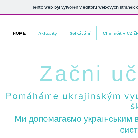
Tento web byl vytvořen v editoru webových stránek
HOME
Aktuality
Setkávání
Chci učit v CZ š
Začni uč
Pomáháme ukrajinským vyu
š
Ми допомагаємо українським в
сист