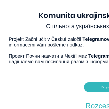
Komunita ukrajins
Спільнота українських
Projekt Začni učit v Česku! založil
Telegramov
informacemi vám pošleme i odkaz.
Проект Почни навч
ати в Чехії! має
Telegram
надішлемо вам посилання разом з інформа
Regis
Rozces